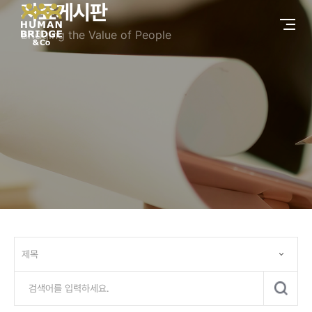
자료게시판
Bridging the Value of People