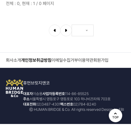
전체 : 0, 현재 : 1 / 0 페이지
회사소개
개인정보취급방침
이메일수집거부
이용약관
회원가입
휴먼브릿지앤코
대표자
이승용
사업자등록번호
114-86-85525
주소
서울특별시 영등포구 영등포로 103 하나비즈타워 703호
대표전화
02)3487-4301
팩스번호
02)784-8240
ⓒ HUMAN BRIDGE & Co. All rights reserved
Design by
EBI
TOP