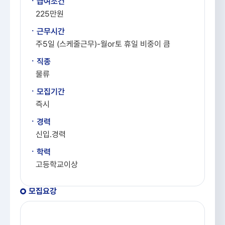
ㆍ급여조건
225만원
ㆍ근무시간
주5일 (스케줄근무)-월or토 휴일 비중이 큼
ㆍ직종
물류
ㆍ모집기간
즉시
ㆍ경력
신입.경력
ㆍ학력
고등학교이상
모집요강