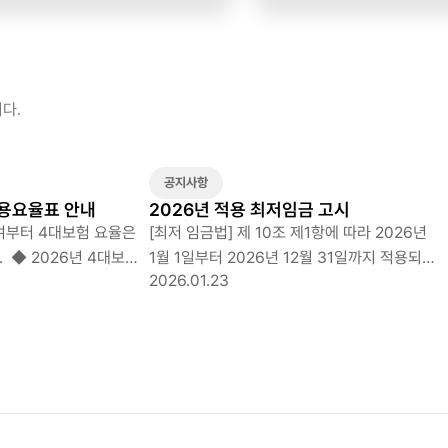
다.
공지사항
적용요율표 안내
2026년 적용 최저임금 고시
급여부터 4대보험 요율은
[최저 임금법] 제 10조 제1항에 따라 2026년
보험
1월 1일부터 2026년 12월 31일까지 적용되는
2026.01.23
최저임금액을 다음과 같이 고시 합니다 1.
최저임금액 2025년 2026년 시급 10,030원
209시간 기준 : 2,096,270 시급 10,320원
209시간 기준 : 2,156,880 ◆ 주 소정근로
40시간을 근무할 경우, 월 환산 기준시간 주
209시간(주당 유급주휴 8시간 포함) 기준 2.
율
최저임금의 사업의 종류별 구분 여부 ○