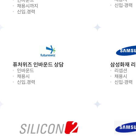
인바운드
신입·경력
채용시까지
신입.경력
퓨처위즈 인바운드 상담
삼성화재 
인바운드
리셉션
채용시
채용시
신입.경력
신입·경력