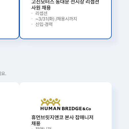
고진모터스 동대문 전시장 리셉션
사원 채용
리셉션
~3/31(화) /채용시까지
신입·경력
요.
휴먼브릿지앤코 본사 잡매니저
채용