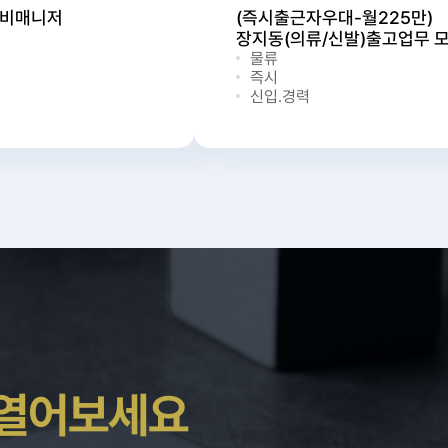
로비매니저
(즉시출근자우대-월225만)
장지동(의류/신발)출고업무 
물류
즉시
신입.경력
 열어보세요