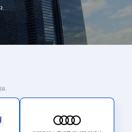
다.
요.