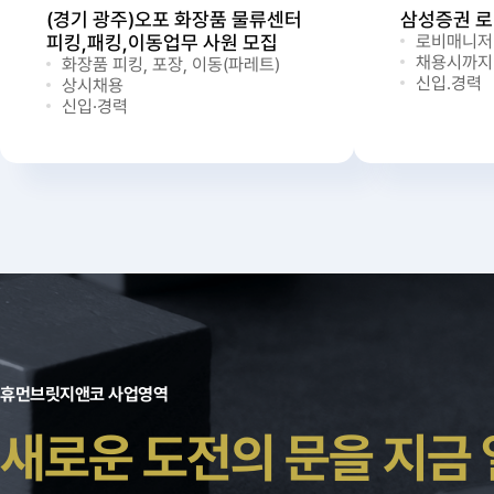
(경기 광주)오포 화장품 물류센터
삼성증권 
피킹,패킹,이동업무 사원 모집
로비매니저
채용시까지
화장품 피킹, 포장, 이동(파레트)
신입.경력
상시채용
신입·경력
휴먼브릿지앤코 사업영역
새로운 도전의 문을 지금