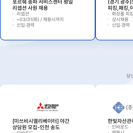
포르쉐 송파 서비스센터 평일
(경기 광주
리셉션 사원 채용
피킹,패킹,
리셉션
화장품 피킹
~03/31(화) / 채용시까지
상시채용
신입·경력
신입·경력
당
[미쓰비시엘리베이터] 야간
한빛자산관
상담원 모집-인천 송도
인바운드
채용시