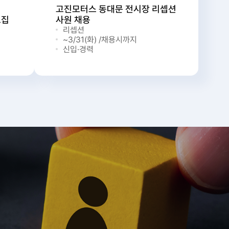
고진모터스 동대문 전시장 리셉션
모집
사원 채용
리셉션
~3/31(화) /채용시까지
신입·경력