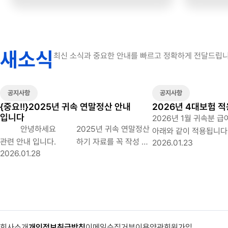
새소식
최신 소식과 중요한 안내를 빠르고 정확하게 전달드립니
공지사항
공지사항
{중요!!}2025년 귀속 연말정산 안내
2026년 4대보험 
입니다
2026년 1월 귀속분 
안녕하세요 2025년 귀속 연말정산
아래와 같이 적용됩니다. ◆ 2026년 4대
관련 안내 입니다. 하기 자료를 꼭 작성 및
2026.01.23
적용요율 구분 2025년 2026년 국민연금
2026.01.28
다운로드 하시어 제출 바라며 제출 기한 꼭 지켜
(인상) 9% (근로자, 사업주 각각 4.5% 부담)
주시길 바랍니다. 1. 근로자 확인 사항
9.5% (근로자, 사업주 각각 4.75% 부담)
작성(첨부된 자료 다운로드 한 후 꼭
건강보험 (인상) 7.09% (근로자, 사업주 각각
체크), 주민등록 등본, 가족관계증명서 제출
3.545% 부담) 7.19% (근로자, 사업주 각각
- 필수제출서류 - 근로자 확인사항 작성
3.595% 부담) 장기요양보험료율 12.95%
시 부양가족의 소득요건은 회계(인사)팀에서
(건강보험료 x 12.95%) 장기요양보험료
회사소개
개인정보취급방침
이메일수집거부
이용약관
회원가입