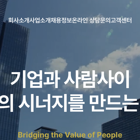
회사소개
사업소개
채용정보
온라인 상담문의
고객센터
CEO 인사말
아웃소싱
채용정보
증명서 신청
공지사항
연혁
인재파견
자료게시판
조직도
헤드헌팅
오시는길
채용대행
기업과 사람사이
의 시너지를 만드는
Bridging the Value of People