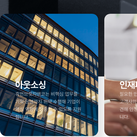
아웃소싱
인재
휴먼브릿지앤코는 비핵심 업무를
필요한 인
기획·운영까지 위탁 수행해 기업이
고객사의
핵심 역량에 집중할 수 있도록 지원
견해 안
합니다.
니다.